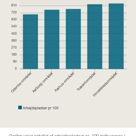
810
720
630
540
450
360
270
180
90
0
Aalborg-området
Aarhus-området
Odense-området
Trekantområdet
Hovedstadsområdet
Arbejdspladser pr 100
Grafen viser antallet af arbejdspladser pr. 100 indbyggere i