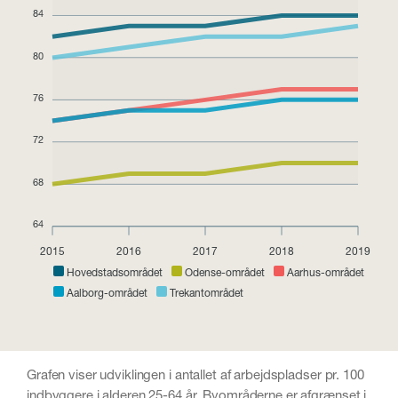
84
80
76
72
68
64
2015
2016
2017
2018
2019
Hovedstadsområdet
Odense-området
Aarhus-området
Aalborg-området
Trekantområdet
Grafen viser udviklingen i antallet af arbejdspladser pr. 100
indbyggere i alderen 25-64 år. Byområderne er afgrænset i